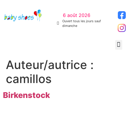
6 août 2026
Ouvert tous les jours sauf
dimanche
Auteur/autrice :
camillos
Birkenstock